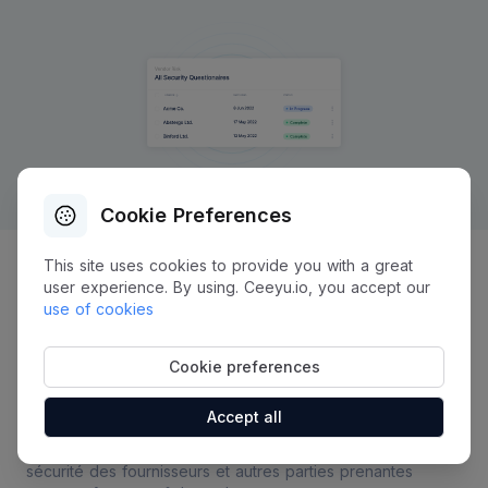
Cookie Preferences
This site uses cookies to provide you with a great
Gestion des Risques Liés aux Tiers (TPRM)
user experience. By using. Ceeyu.io, you accept our
use of cookies
Flux de travail automatisés pour les
questionnaires d'évaluation des
Cookie preferences
risques
Accept all
L'examen et le maintien manuels des procédures de
sécurité des fournisseurs et autres parties prenantes