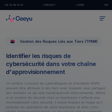
+32 15 48 14 14
CONTACT
LOGIN
EN
Gestion des Risques Liés aux Tiers (TPRM)
Identifier les risques de
cybersécurité dans votre chaîne
d'approvisionnement
Un nombre croissant de cyberattaques et d'incidents RGPD
peuvent être attribués à des tiers avec lesquels vous partagez
des données ou qui sont numériquement interconnectés. Même
si un incident de sécurité chez un fournisseur n'affecte pas
immédiatement votre sécurité, il existe toujours le risque qu'il
perturbe les opérations de votre fournisseur et donc votre
chaîne d'approvisionnement, ce qui met en péril la continuité